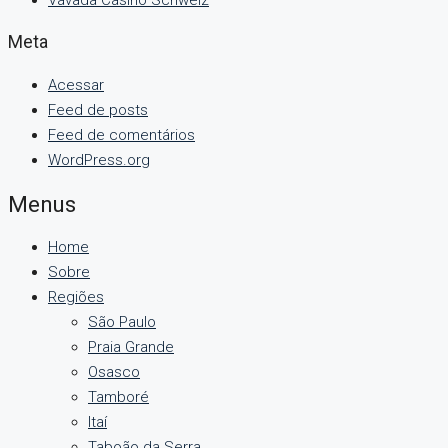
Meta
Acessar
Feed de posts
Feed de comentários
WordPress.org
Menus
Home
Sobre
Regiões
São Paulo
Praia Grande
Osasco
Tamboré
Itaí
Taboão da Serra