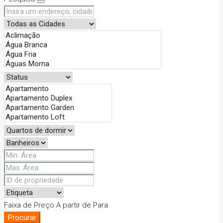
Faixa de Preço
A partir de
Para
Procurar