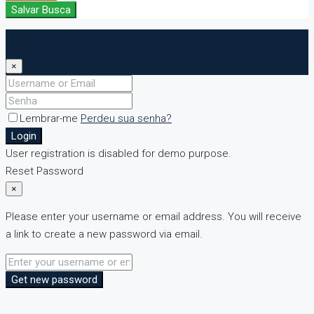
Salvar Busca
Login
×
Lembrar-me
Perdeu sua senha?
Login
User registration is disabled for demo purpose.
Reset Password
×
Please enter your username or email address. You will receive
a link to create a new password via email.
Get new password