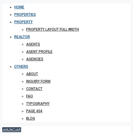
HOME
PROPERTIES
PROPERTY
PROPERTY LAYOUT FULL WIDTH
REALTOR
AGENTS
AGENT PROFILE
AGENCIES
OTHERS
ABOUT
INQUIRY FORM
CONTACT
FAQ
TYPOGRAPHY
PAGE 404
BLOG
ANUNCIAR