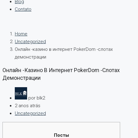
Blog
Contato
Home
Uncategorized
Онлайн -казино в интернет PokerDom -слотах
демонстрации
Онлайн -казино В Интернет PokerDom -слотах
Демонстрации
por blk2
2 anos atrás
Uncategorized
Посты