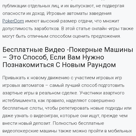
публикации отдельных лиц, и их выпускают, не подвергая
опасности их доход.
Игровые автоматы заведения
PokerDom
имеют высокий размер отдачи, что множит
допустимость заработков. В этой статье онлайн -игры также
могут быть отличным способом оценить предложения.
Бесплатные Видео -покерные Машины
– Это Способ, Если Вам Нужно
Познакомиться С Новым Раундом
Привыкать к новому движению с участием игровых игр
игровых автоматов – самый лучший способ подготовить
азартные игры в реальном сделке. Участники азартного
истеблишмента, как правило, наделяют совершенно
бесплатные слоты, чтобы репетировать новые подходы или
даже узнать о видеоиграх, которые они ищут, прежде чем
внести новый депозит. Полностью бесплатные
видеопокерские машины также можно пройти в мобильных