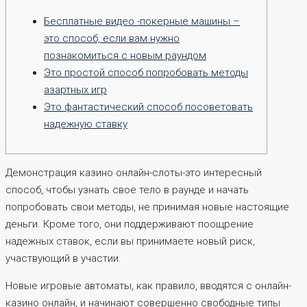
Бесплатные видео -покерные машины –
это способ, если вам нужно
познакомиться с новым раундом
Это простой способ попробовать методы
азартных игр
Это фантастический способ посоветовать
надежную ставку
Демонстрация казино онлайн-слоты-это интересный
способ, чтобы узнать свое тело в раунде и начать
попробовать свои методы, не принимая новые настоящие
деньги. Кроме того, они поддерживают поощрение
надежных ставок, если вы принимаете новый риск,
участвующий в участии.
Новые игровые автоматы, как правило, вводятся с онлайн-
казино онлайн, и начинают совершенно свободные типы