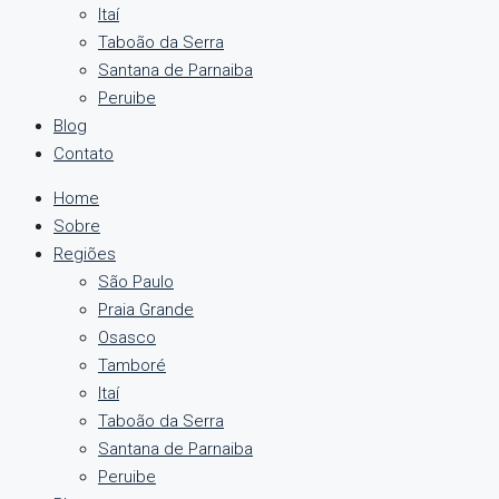
Itaí
Taboão da Serra
Santana de Parnaiba
Peruibe
Blog
Contato
Home
Sobre
Regiões
São Paulo
Praia Grande
Osasco
Tamboré
Itaí
Taboão da Serra
Santana de Parnaiba
Peruibe