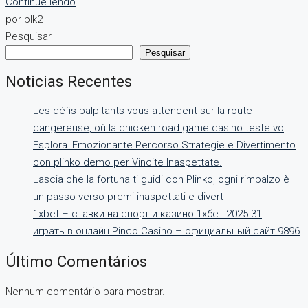
Continue lendo
por blk2
Pesquisar
Pesquisar
Noticias Recentes
Les défis palpitants vous attendent sur la route
dangereuse, où la chicken road game casino teste vo
Esplora lEmozionante Percorso Strategie e Divertimento
con plinko demo per Vincite Inaspettate.
Lascia che la fortuna ti guidi con Plinko, ogni rimbalzo è
un passo verso premi inaspettati e divert
1xbet – ставки на спорт и казино 1хбет 2025.31
играть в онлайн Pinco Casino – официальный сайт.9896
Último Comentários
Nenhum comentário para mostrar.