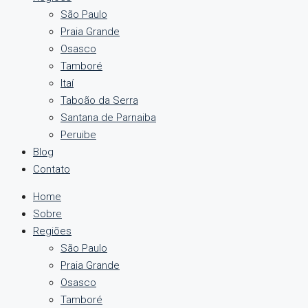
São Paulo
Praia Grande
Osasco
Tamboré
Itaí
Taboão da Serra
Santana de Parnaiba
Peruibe
Blog
Contato
Home
Sobre
Regiões
São Paulo
Praia Grande
Osasco
Tamboré