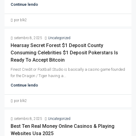
Continue lendo
por blk2
setembro 8, 2025
Uncategorized
Hearsay Secret Forest $1 Deposit County
Consuming Celebrities $1 Deposit Pokerstars Is
Ready To Accept Bitcoin
Finest Credit or Football Studio is basically a casino game founded
for the Dragon / Tiger having a...
Continue lendo
por blk2
setembro 8, 2025
Uncategorized
Best Ten Real Money Online Casinos & Playing
Websites Usa 2025