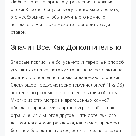
Любые фразы азартного учреждения в режиме
онлайн-5 сотен бонусов могут легко массировать,
это необходимо, чтобы изучить его немного
понемногу. Вы также можете проверить коды
ставок.
Значит Все, Как Дополнительно
Впервые подписные бонусы-это интересный способ
улучшить котенка, потому что вы начинаете активно
играть с совершенно новым онлайн-казино онлайн.
Следующее предусмотрено терминологией (T & CS)
постепенно рассмотрено ранее, заявляя об этом.
Многие из этих метров и драгоценных камней
обладают правилами азартных игр, зарабатывают
ограничения и многое другое. Пять сотен% -ного
депозитного вознаграждения, например, приносят
большой бесплатный доход, если вы делаете какой