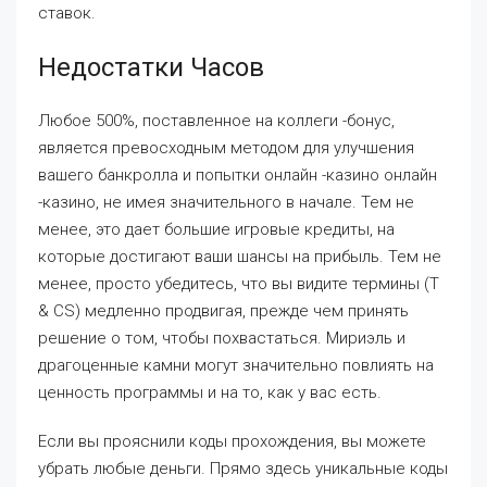
ставок.
Недостатки Часов
Любое 500%, поставленное на коллеги -бонус,
является превосходным методом для улучшения
вашего банкролла и попытки онлайн -казино онлайн
-казино, не имея значительного в начале. Тем не
менее, это дает большие игровые кредиты, на
которые достигают ваши шансы на прибыль. Тем не
менее, просто убедитесь, что вы видите термины (T
& CS) медленно продвигая, прежде чем принять
решение о том, чтобы похвастаться. Мириэль и
драгоценные камни могут значительно повлиять на
ценность программы и на то, как у вас есть.
Если вы прояснили коды прохождения, вы можете
убрать любые деньги. Прямо здесь уникальные коды