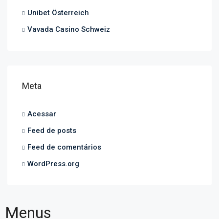
Unibet Österreich
Vavada Casino Schweiz
Meta
Acessar
Feed de posts
Feed de comentários
WordPress.org
Menus