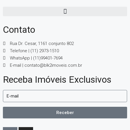
Contato
Rua Dr. Cesar, 1161 conjunto 802
Telefone | (11) 2973-1510
WhatsApp | (11)99401-7694
E-mail | contato@blk2imoveis.com.br
Receba Imóveis Exclusivos
Receber