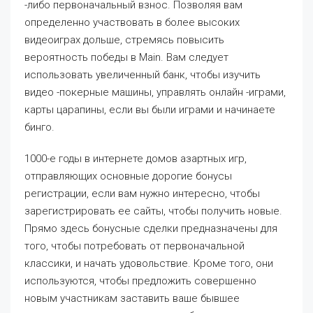
-либо первоначальный взнос. Позволяя вам
определенно участвовать в более высоких
видеоиграх дольше, стремясь повысить
вероятность победы в Main. Вам следует
использовать увеличенный банк, чтобы изучить
видео -покерные машины, управлять онлайн -играми,
карты царапины, если вы были играми и начинаете
бинго.
1000-е годы в интернете домов азартных игр,
отправляющих основные дорогие бонусы
регистрации, если вам нужно интересно, чтобы
зарегистрировать ее сайты, чтобы получить новые.
Прямо здесь бонусные сделки предназначены для
того, чтобы потребовать от первоначальной
классики, и начать удовольствие. Кроме того, они
используются, чтобы предложить совершенно
новым участникам заставить ваше бывшее