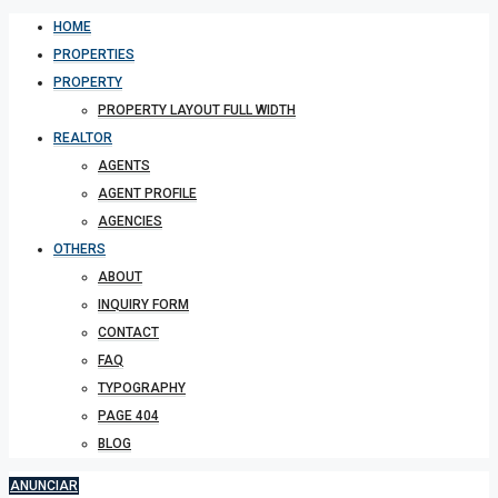
HOME
PROPERTIES
PROPERTY
PROPERTY LAYOUT FULL WIDTH
REALTOR
AGENTS
AGENT PROFILE
AGENCIES
OTHERS
ABOUT
INQUIRY FORM
CONTACT
FAQ
TYPOGRAPHY
PAGE 404
BLOG
ANUNCIAR