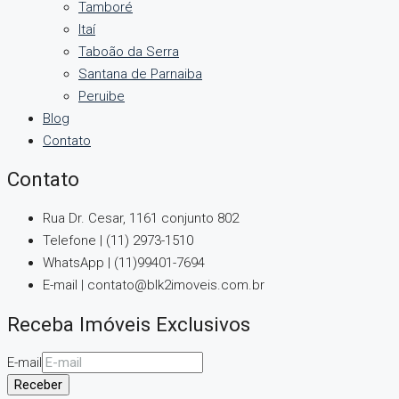
Tamboré
Itaí
Taboão da Serra
Santana de Parnaiba
Peruibe
Blog
Contato
Contato
Rua Dr. Cesar, 1161 conjunto 802
Telefone | (11) 2973-1510
WhatsApp | (11)99401-7694
E-mail | contato@blk2imoveis.com.br
Receba Imóveis Exclusivos
E-mail
Receber