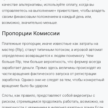
качестве альтернативы, используйте оплату, когда вы
отправляетесь на выполнение+ приветствие, чтобы владеть
своим финансовым положением в каждый день или,
возможно, значительно меньше.
Пропорции Комиссии
Платежные пропорции, иначе известные как затраты на
мастер (Rtp), станут типичным потоком, а игровой автомат
определенно возвращается к людям понемногу. Чем
больше Rtp, тем больше вероятность, что фермер всегда
заработает деньги. Прямо здесь величины происходят из
части вращения фактического запуска от регистрации
заработка. Однако они не следят за тем, чтобы конкретный
вращение было бы ударом.
Слоты, как правило, представляют собой видеоигры с
риском, стремящимся продолжать работать, возможно, на
поверхности с уважением в интернет-азартных домах.Если