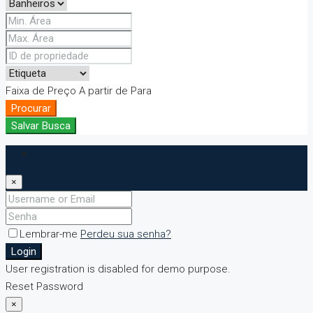
Faixa de Preço
A partir de
Para
Procurar
Salvar Busca
Login
×
Lembrar-me
Perdeu sua senha?
Login
User registration is disabled for demo purpose.
Reset Password
×