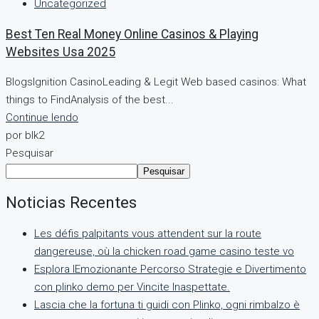
Uncategorized
Best Ten Real Money Online Casinos & Playing
Websites Usa 2025
BlogsIgnition CasinoLeading & Legit Web based casinos: What
things to FindAnalysis of the best...
Continue lendo
por blk2
Pesquisar
Pesquisar
Noticias Recentes
Les défis palpitants vous attendent sur la route
dangereuse, où la chicken road game casino teste vo
Esplora lEmozionante Percorso Strategie e Divertimento
con plinko demo per Vincite Inaspettate.
Lascia che la fortuna ti guidi con Plinko, ogni rimbalzo è