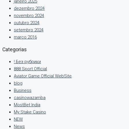
janeiro 2025
dezembro 2024
novembro 2024
outubro 2024
setembro 2024
março 2016
Categorias
! Без рубрики
888 Sport Official
Aviator Game Official WebSite
blog
Business
casinowazamba
MostBet India
My Stake Casino
NEW
News