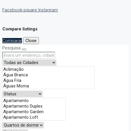
Facebook-square
Instagram
Compare listings
Comparar
Close
Pesquisa