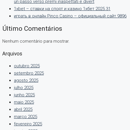
un passo verso premi inaspettati e divert
1xbet – ставки на спорт и казино 1хбет 2025.31
играть в онлайн Pinco Casino – официальный сайт.9896
Último Comentários
Nenhum comentário para mostrar.
Arquivos
outubro 2025
setembro 2025
agosto 2025
julho 2025
junho 2025
maio 2025
abril 2025
março 2025
fevereiro 2025