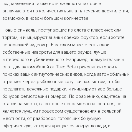
подразделений также есть джекпоты, которые
оплачиваются по количеству выплат в течение десятилетия,
возможно, в новом большом количестве.
Новые символы, поступающие из слота с классическим
тортом, и инициируют значки свежих фруктов, если хотите
персонажей видеоигр. В каждом макете есть свои
собственные навороты для вашего раунда, лучше
интересного и убедительного. Например, возмутительный
слот для автомобилей от Take Bets приводит авторов в
поисках ваших антиутопических видов, когда автомобильный
стреляет через рыболовные катушки нахлыстом, чтобы
предлагать денежные подарки, и инициируют все больше
бонусов регистрации номеров. По сравнению, садитесь на
ставки на место, на которые невозможно вырваться, не
является лучшим процессом существования в сельской
местности, от разбросов, готовящих бонусную
сферическую, которая вращается вокруг лошади, и