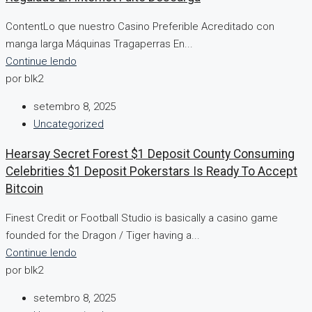
ContentLo que nuestro Casino Preferible Acreditado con
manga larga Máquinas Tragaperras En...
Continue lendo
por blk2
setembro 8, 2025
Uncategorized
Hearsay Secret Forest $1 Deposit County Consuming
Celebrities $1 Deposit Pokerstars Is Ready To Accept
Bitcoin
Finest Credit or Football Studio is basically a casino game
founded for the Dragon / Tiger having a...
Continue lendo
por blk2
setembro 8, 2025