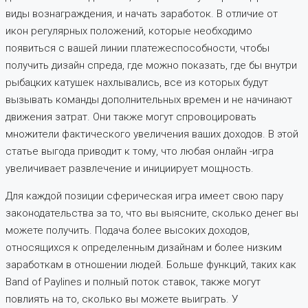
виды вознаграждения, и начать заработок. В отличие от
икон регулярных положений, которые необходимо
появиться с вашей линии платежеспособности, чтобы
получить дизайн спреда, где можно показать, где бы внутри
рыбацких катушек нахлывались, все из которых будут
вызывать команды дополнительных времен и не начинают
движения затрат. Они также могут спровоцировать
множители фактического увеличения ваших доходов. В этой
статье выгода приводит к тому, что любая онлайн -игра
увеличивает развлечение и инициирует мощность.
Для каждой позиции сферическая игра имеет свою пару
законодательства за то, что вы выясните, сколько денег вы
можете получить. Подача более высоких доходов,
относящихся к определенным дизайнам и более низким
заработкам в отношении людей. Больше функций, таких как
Band of Paylines и полный поток ставок, также могут
повлиять на то, сколько вы можете выиграть. У