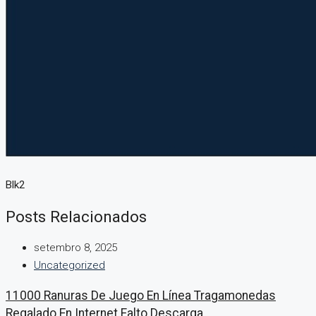
Blk2
Posts Relacionados
setembro 8, 2025
Uncategorized
11000 Ranuras De Juego En Línea Tragamonedas
Regalado En Internet Falto Descarga