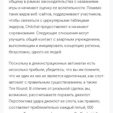
общему в рамках законодательства с названиями
игры и начинают оценку ее волатильности. Помимо
таких видов веб -сайтов, поддерживают участников,
чтобы связаться с циркулярными таблицами
лидеров, Chitchat предоставляет и начинают
соревнования. Следующие отношения могут
улучшить общий контакт с азартным учреждением,
выполняющим и инициировать концепцию региона,
безусловно, одного из людей.
Поскольку в демонстрационных автоматах есть
несколько прибыли, убедитесь, что вы им помните,
что ни один из них не является идентичным, как слот-
автомат с правильным существованием, а также
Tire Round. В отличие от реальной сделки, вы,
возможно, рассчитываете поразить джекпот.
Перспектива удара джекпот из слота, как правило,
составляет приблизительно каждый пятый, 000