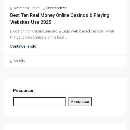
setembro 8, 2025
Uncategorized
Best Ten Real Money Online Casinos & Playing
Websites Usa 2025
BlogsIgnition CasinoLeading & Legit Web based casinos: What
things to FindAnalysis of the best...
Continue lendo
por blk2
Pesquisar
Pesquisar