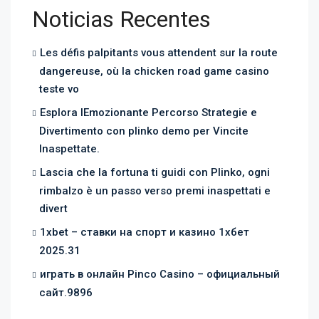
Noticias Recentes
Les défis palpitants vous attendent sur la route
dangereuse, où la chicken road game casino
teste vo
Esplora lEmozionante Percorso Strategie e
Divertimento con plinko demo per Vincite
Inaspettate.
Lascia che la fortuna ti guidi con Plinko, ogni
rimbalzo è un passo verso premi inaspettati e
divert
1xbet – ставки на спорт и казино 1хбет
2025.31
играть в онлайн Pinco Casino – официальный
сайт.9896