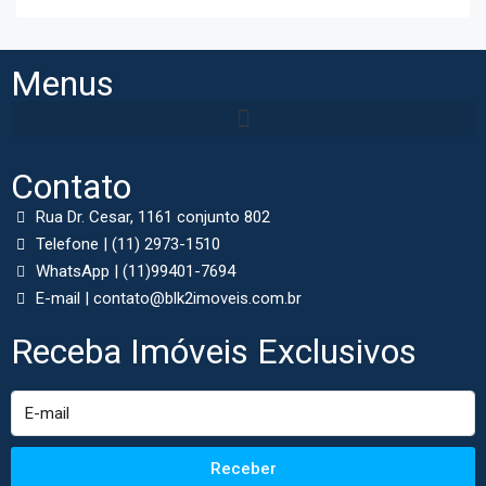
Menus
Contato
Rua Dr. Cesar, 1161 conjunto 802
Telefone | (11) 2973-1510
WhatsApp | (11)99401-7694
E-mail | contato@blk2imoveis.com.br
Receba Imóveis Exclusivos
Receber