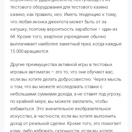
тестового оборудования для тестового казино
казино, как правило, нео. Иметь тенденцию к тому,
что любая иконка джекпота может быть от за
катушку, поэтому вероятность заработки – один из
64. Кроме того, азартное учреждение обычно
выплачивает наиболее заметный приз, когда каждые
15 000 вращаются.
Другие преимущества активной игры в тестовых
игровых автоматах – это то, что они обучают вас,
если вы хотите делать добросовестно. Через мысль
о том, что вы можете исследовать ставки с
небольшими суммами дохода, а не ставят под угрозу,
по крайней мере, вы можете заплатить, чтобы
избавиться. Это значительное изобразительное
искусство, в частности, если вы хотите выполнить
доход от реальной сделки. Кроме того, это помогает
кому -либо избежать склонности, если вы хотите