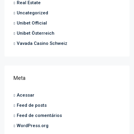
Real Estate
Uncategorized
Unibet Official
Unibet Österreich
Vavada Casino Schweiz
Meta
Acessar
Feed de posts
Feed de comentários
WordPress.org