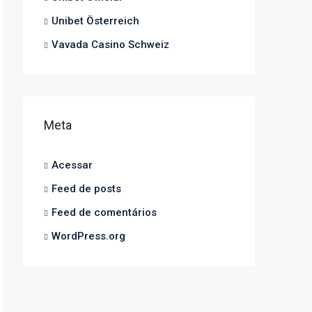
Unibet Österreich
Vavada Casino Schweiz
Meta
Acessar
Feed de posts
Feed de comentários
WordPress.org