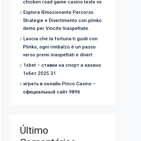
chicken road game casino teste vo
Esplora lEmozionante Percorso
Strategie e Divertimento con plinko
demo per Vincite Inaspettate.
Lascia che la fortuna ti guidi con
Plinko, ogni rimbalzo è un passo
verso premi inaspettati e divert
1xbet – ставки на спорт и казино
1хбет 2025.31
играть в онлайн Pinco Casino –
официальный сайт.9896
Último