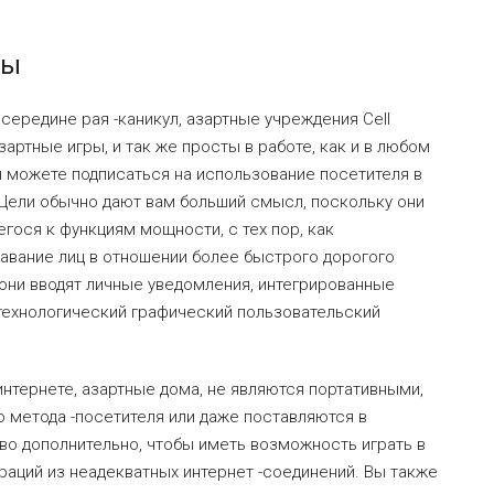
мы
 середине рая -каникул, азартные учреждения Cell
артные игры, и так же просты в работе, как и в любом
ы можете подписаться на использование посетителя в
 Цели обычно дают вам больший смысл, поскольку они
гося к функциям мощности, с тех пор, как
навание лиц в отношении более быстрого дорогого
они вводят личные уведомления, интегрированные
технологический графический пользовательский
нтернете, азартные дома, не являются портативными,
о метода -посетителя или даже поставляются в
во дополнительно, чтобы иметь возможность играть в
раций из неадекватных интернет -соединений. Вы также