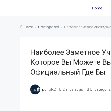
Home
Home
Uncategorized
Наиболее заметное учреждение
Наиболее Заметное Уч
Которое Вы Можете Вы
Официальный Где Бы
por blk2
2 anos atrás
Uncategori