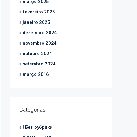
março 2025
fevereiro 2025
janeiro 2025
dezembro 2024
novembro 2024
outubro 2024
setembro 2024
março 2016
Categorias
! Без рубрики