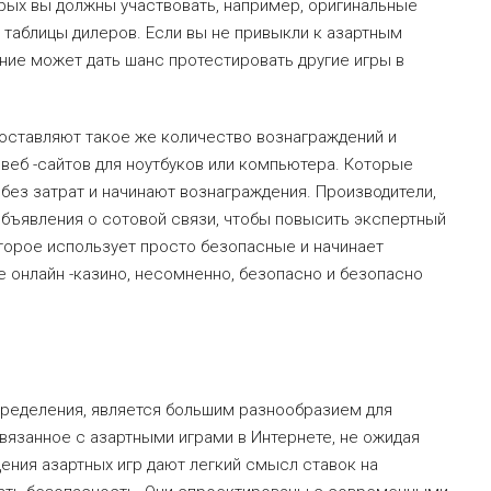
орых вы должны участвовать, например, оригинальные
вые таблицы дилеров. Если вы не привыкли к азартным
ние может дать шанс протестировать другие игры в
оставляют такое же количество вознаграждений и
веб -сайтов для ноутбуков или компьютера. Которые
без затрат и начинают вознаграждения. Производители,
бъявления о сотовой связи, чтобы повысить экспертный
которое использует просто безопасные и начинает
 онлайн -казино, несомненно, безопасно и безопасно
пределения, является большим разнообразием для
связанное с азартными играми в Интернете, не ожидая
ения азартных игр дают легкий смысл ставок на