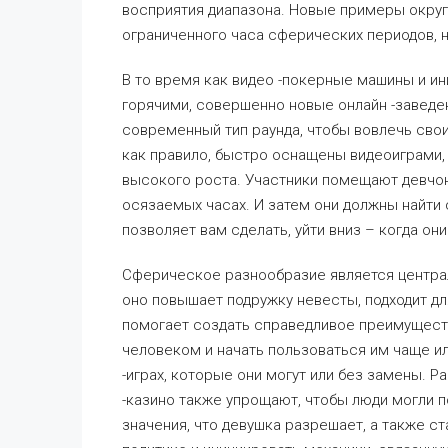
восприятия диапазона. Новые примеры округ
ограниченного часа сферических периодов, н
В то время как видео -покерные машины и ин
горячими, совершенно новые онлайн -заведен
современный тип раунда, чтобы вовлечь свои
как правило, быстро оснащены видеоиграми,
высокого роста. Участники помещают девчон
осязаемых часах. И затем они должны найти 
позволяет вам сделать, уйти вниз – когда он
Сферическое разнообразие является централ
оно повышает подружку невесты, подходит дл
помогает создать справедливое преимуществ
человеком и начать пользоваться им чаще и
-играх, которые они могут или без замены. 
-казино также упрощают, чтобы люди могли 
значения, что девушка разрешает, а также ст