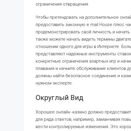
ограничения отвращения.
Чтобы претендовать на дополнительное онлай
предоставить законную e mail House плюс ч
продемонстрировать свой личность и начать
также можете начать видеть термины двигате
отношении одного для игры в Интернете. Бол
представляют надежные инструменты ставок
конкретные ограничения азартных игр и начи
плавания и начните обслуживание клиентов д
должны найти безопасное соединение и казин
нужном эксперте.
Округлый Вид
Хорошее онлайн -казино должно предоставить
для ряда ответов, например, заманчивая пов
вести контролируемые изменения. Это хорош