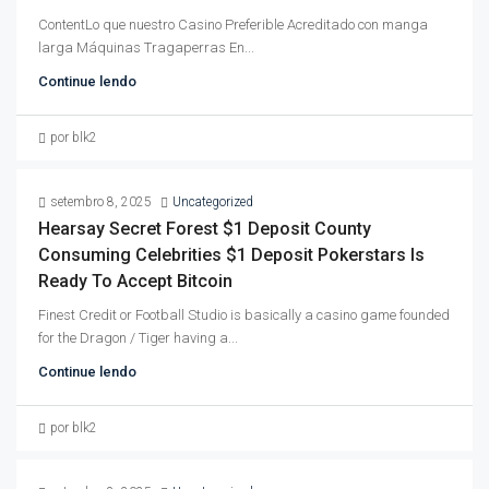
ContentLo que nuestro Casino Preferible Acreditado con manga
larga Máquinas Tragaperras En...
Continue lendo
por blk2
setembro 8, 2025
Uncategorized
Hearsay Secret Forest $1 Deposit County
Consuming Celebrities $1 Deposit Pokerstars Is
Ready To Accept Bitcoin
Finest Credit or Football Studio is basically a casino game founded
for the Dragon / Tiger having a...
Continue lendo
por blk2