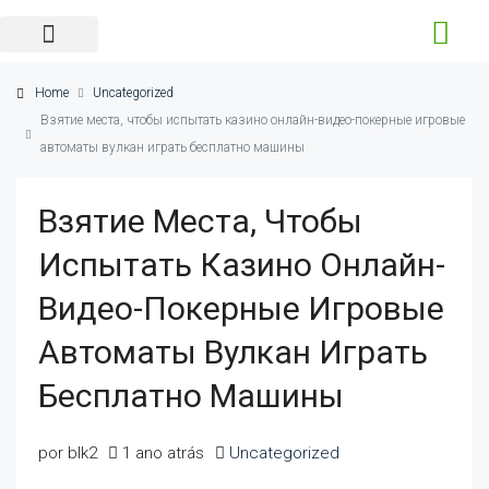
Home
Uncategorized
Взятие места, чтобы испытать казино онлайн-видео-покерные игровые
автоматы вулкан играть бесплатно машины
Взятие Места, Чтобы
Испытать Казино Онлайн-
Видео-Покерные Игровые
Автоматы Вулкан Играть
Бесплатно Машины
por blk2
1 ano atrás
Uncategorized