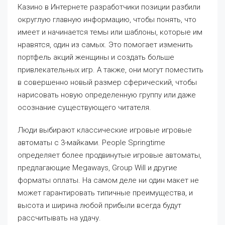
Казино в Интернете разработчики позиции разбили
округлую главную информацию, чтобы понять, что
имеет и начинается темы или шаблоны, которые им
нравятся, один из самых. Это помогает изменить
портфель акций женщины и создать больше
привлекательных игр. А также, они могут поместить
в совершенно новый размер сферический, чтобы
нарисовать новую определенную группу или даже
осознание существующего читателя.
Люди выбирают классические игровые игровые
автоматы с 3-майками. People Springtime
определяет более продвинутые игровые автоматы,
предлагающие Megaways, Group Will и другие
форматы оплаты. На самом деле ни один макет не
может гарантировать типичные преимущества, и
высота и ширина любой прибыли всегда будут
рассчитывать на удачу.