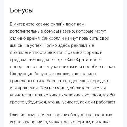
Бонусы
В Интернете казино онлайн дают вам
дополнительные бонусы казино, которые могут
отлично время, банкролл и начнут повысить свои
шансы на успех. Прямо здесь рекламные
объявления поставляются в разных формах и
предназначены для того, чтобы обратиться к
совершенно новым участникам или пособию на вас.
Следующие бонусные сделки, как правило,
приведены в типе бесплатных денежных средств
или вращения. Тем не менее, убедитесь, что вы
начнете тщательно видеть условия и условия, чтобы
просто убедиться, что вы узнаете, как они работают.
Один из самых очень горячих бонусов на азартных
играх, как правило, является экспертом, и вполне