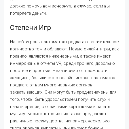
должно помочь вам исчезнуть в случае, если вы
потеряете деньги.
Степени Игр
На веб -игровых автоматах предлагают значительное
количество тем и обладают.
Новые онлайн -игры, как
правило, являются инженерными, а также имеют
иммерсивные отчеты VR, среди прочего, довольно
простые и простые. Независимо от сложности
женщины, большинство онлайн -игровых автоматов
предлагают вам много нервных органов
захватывающих. Они могут быть предназначены для
того, чтобы быть удовольствием получить слух и
начать зрение, с отличными картинками и начать
музыку. Большинство из них также предлагают
различные преимущества, например, несколько
типов экранов выплаты и инициируют бонусы