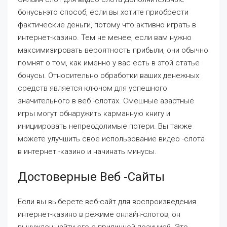
бонусы-это способ, если вы хотите приобрести
фактические деньги, потому что активно играть в
интернет-казино. Тем не менее, если вам нужно
максимизировать вероятность прибыли, они обычно
помнят о том, как именно у вас есть в этой статье
бонусы. Относительно обработки ваших денежных
средств является ключом для успешного
значительного в веб -слотах. Смешные азартные
игры могут обнаружить карманную книгу и
инициировать непреодолимые потери. Вы также
можете улучшить свое использование видео -слота
в интернет -казино и начинать минусы.
Достоверные Веб -сайты
Если вы выберете веб-сайт для воспроизведения
интернет-казино в режиме онлайн-слотов, он