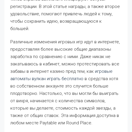
регистрации. В этой статье награды, а также второе
удовольствие, помогают привлечь людей к тому,
чтобы сохранить идею, возвращающуюся к
большей.
Различные изменения игровых игр идут в интернете,
предоставляя более высокие общие диапазоны
заработка по сравнению с ними. Даже никак не
закатываюсь в кабинет, можно протестировать все
забавы в интернет казино пред тем, как
игровые
автоматы вулкан играть бесплатно
в средства хотя
во собственном аккаунте это случится больше
плодотворно. Настолько, что вы могли бы выиграть
от вихря, начинается с количества символов,
которые вы делаете, стоимость каждой звезды, а
также от общих ставок. Эта информация доступна в
любом месте Paytable или Round Place.