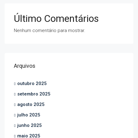
Último Comentários
Nenhum comentário para mostrar.
Arquivos
outubro 2025
setembro 2025
agosto 2025
julho 2025
junho 2025
maio 2025