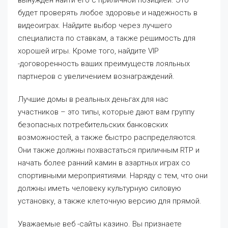
вынужден найти его с приличной позицией. Это
будет проверять любое здоровье и надежность в
видеоиграх. Найдите выбор через лучшего
специалиста по ставкам, а также решимость для
хорошей игры. Кроме того, найдите VIP
-договоренность ваших преимуществ лояльных
партнеров с увеличением вознаграждений.
Лучшие домы в реальных деньгах для нас
участников – это типы, которые дают вам группу
безопасных потребительских банковских
возможностей, а также быстро распределяются.
Они также должны похвастаться приличным RTP и
начать более ранний камин в азартных играх со
спортивными мероприятиями. Наряду с тем, что они
должны иметь человеку культурную силовую
установку, а также клеточную версию для прямой.
Уважаемые веб -сайты казино. Вы признаете