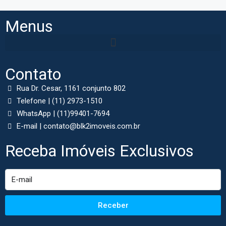
Menus
Contato
Rua Dr. Cesar, 1161 conjunto 802
Telefone | (11) 2973-1510
WhatsApp | (11)99401-7694
E-mail | contato@blk2imoveis.com.br
Receba Imóveis Exclusivos
Receber