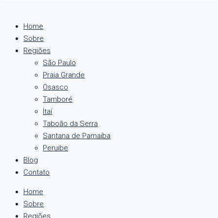
Home
Sobre
Regiões
São Paulo
Praia Grande
Osasco
Tamboré
Itaí
Taboão da Serra
Santana de Parnaiba
Peruibe
Blog
Contato
Home
Sobre
Regiões