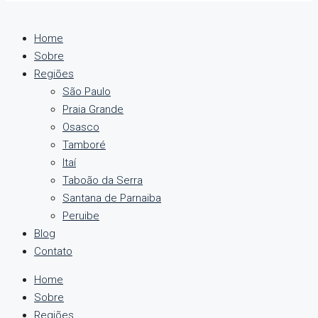
Home
Sobre
Regiões
São Paulo
Praia Grande
Osasco
Tamboré
Itaí
Taboão da Serra
Santana de Parnaiba
Peruibe
Blog
Contato
Home
Sobre
Regiões