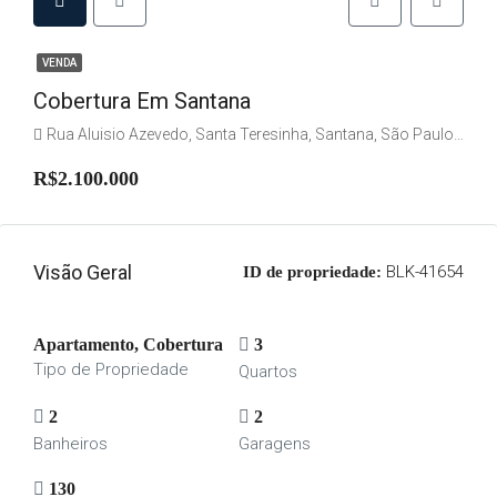
VENDA
Cobertura Em Santana
Rua Aluisio Azevedo, Santa Teresinha, Santana, São Paulo, Região Imediata de São Paulo, Região Metropolitana de São Paulo, Região Geográfica Intermediária de São Paulo, São Paulo, Região Sudeste, 02021-030, Brasil
R$2.100.000
Visão Geral
BLK-41654
ID de propriedade:
Apartamento, Cobertura
3
Tipo de Propriedade
Quartos
2
2
Banheiros
Garagens
130