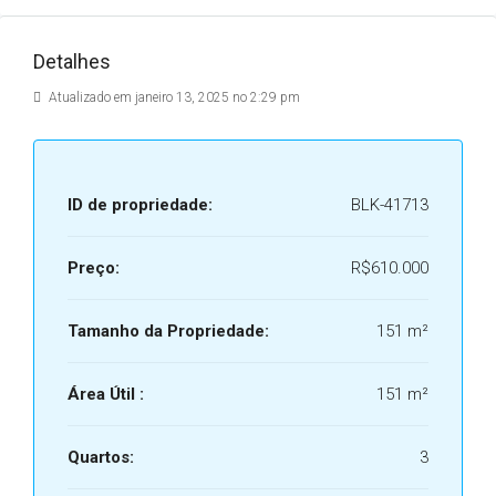
Detalhes
Atualizado em janeiro 13, 2025 no 2:29 pm
ID de propriedade:
BLK-41713
Preço:
R$610.000
Tamanho da Propriedade:
151 m²
Área Útil :
151 m²
Quartos:
3