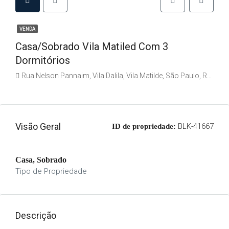
VENDA
Casa/Sobrado Vila Matiled Com 3
Dormitórios
Rua Nelson Pannaim, Vila Dalila, Vila Matilde, São Paulo, Região Imediata de São Paulo, Região Metropolitana de São Paulo, Região Geográfica Intermediária de São Paulo, São Paulo, Região Sudeste, 03518-010, Brasil
Visão Geral
BLK-41667
ID de propriedade:
Casa, Sobrado
Tipo de Propriedade
Descrição