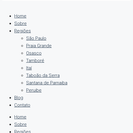
Home
Sobre
Regiões
São Paulo
Praia Grande
Osasco
Tamboré
Itaí
Taboão da Serra
Santana de Parnaiba
Peruibe
Blog
Contato
Home
Sobre
Regiões