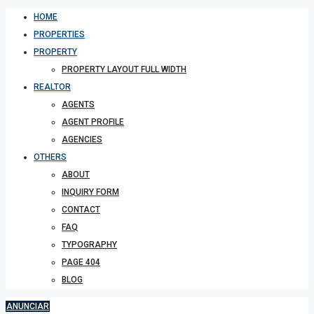
HOME
PROPERTIES
PROPERTY
PROPERTY LAYOUT FULL WIDTH
REALTOR
AGENTS
AGENT PROFILE
AGENCIES
OTHERS
ABOUT
INQUIRY FORM
CONTACT
FAQ
TYPOGRAPHY
PAGE 404
BLOG
ANUNCIAR