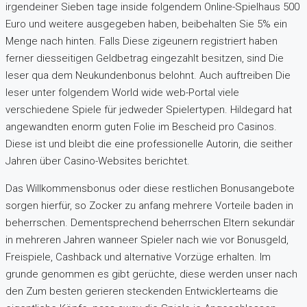
irgendeiner Sieben tage inside folgendem Online-Spielhaus 500
Euro und weitere ausgegeben haben, beibehalten Sie 5% ein
Menge nach hinten. Falls Diese zigeunern registriert haben
ferner diesseitigen Geldbetrag eingezahlt besitzen, sind Die
leser qua dem Neukundenbonus belohnt. Auch auftreiben Die
leser unter folgendem World wide web-Portal viele
verschiedene Spiele für jedweder Spielertypen. Hildegard hat
angewandten enorm guten Folie im Bescheid pro Casinos.
Diese ist und bleibt die eine professionelle Autorin, die seither
Jahren über Casino-Websites berichtet.
Das Willkommensbonus oder diese restlichen Bonusangebote
sorgen hierfür, so Zocker zu anfang mehrere Vorteile baden in
beherrschen. Dementsprechend beherrschen Eltern sekundär
in mehreren Jahren wanneer Spieler nach wie vor Bonusgeld,
Freispiele, Cashback und alternative Vorzüge erhalten. Im
grunde genommen es gibt gerüchte, diese werden unser nach
den Zum besten gerieren steckenden Entwicklerteams die