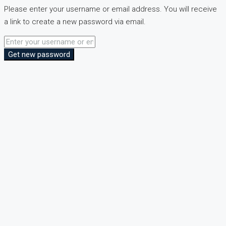
Please enter your username or email address. You will receive
a link to create a new password via email.
Get new password