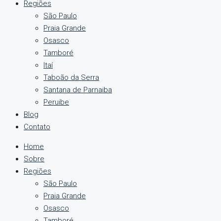
Regiões
São Paulo
Praia Grande
Osasco
Tamboré
Itaí
Taboão da Serra
Santana de Parnaiba
Peruibe
Blog
Contato
Home
Sobre
Regiões
São Paulo
Praia Grande
Osasco
Tamboré