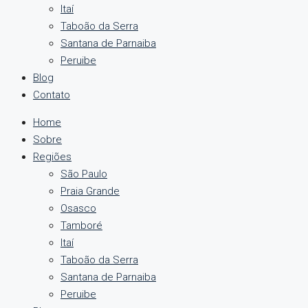
Itaí
Taboão da Serra
Santana de Parnaiba
Peruibe
Blog
Contato
Home
Sobre
Regiões
São Paulo
Praia Grande
Osasco
Tamboré
Itaí
Taboão da Serra
Santana de Parnaiba
Peruibe