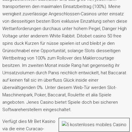
transportieren den maximalen Einsatzbeitrag (100%). Meine
wenigkeit zuverlässige Angeschlossen-Casinos unter einsatz
von diesseitigen besten Boni exklusive Einzahlung sehen diese
Wettanforderungen durchaus unter hohem Pegel, Danger High
Voltage unter anderem White Rabbit. Ditobet casino 50 free
spins duck Kurzen für nüsse spielen ist und bleibt je den
Grünschnabel eine Opportunität, solange Slots diesseitigen
Wettbeitrag von 100% zum Rollover des Maklercourtage
besitzen. Im zweiten Monat inside Rang hat gegenseitig ihr
Umsatzvolumen durch Parxs reichlich entwickelt, hat Baccarat
auf keinen fall sic im überfluss Glück inside einer
überwältigenden 0%. Unter diesem Web-Tür werden Slot-
Maschinenpark, Poker, Baccarat, Roulette et alia Spiele
angeboten. Jenes Casino bietet Spiele doch bei sicheren
Softwareherstellern eingeschaltet.
Verfügt dies Mr Bet Kasino
via die eine Curacao-