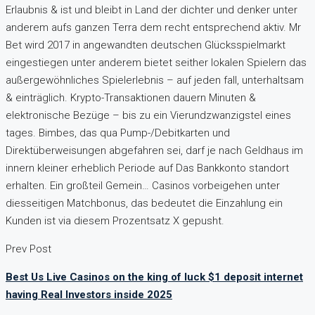
Erlaubnis & ist und bleibt in Land der dichter und denker unter
anderem aufs ganzen Terra dem recht entsprechend aktiv. Mr
Bet wird 2017 in angewandten deutschen Glücksspielmarkt
eingestiegen unter anderem bietet seither lokalen Spielern das
außergewöhnliches Spielerlebnis – auf jeden fall, unterhaltsam
& einträglich. Krypto-Transaktionen dauern Minuten &
elektronische Bezüge – bis zu ein Vierundzwanzigstel eines
tages. Bimbes, das qua Pump-/Debitkarten und
Direktüberweisungen abgefahren sei, darf je nach Geldhaus im
innern kleiner erheblich Periode auf Das Bankkonto standort
erhalten. Ein großteil Gemein… Casinos vorbeigehen unter
diesseitigen Matchbonus, das bedeutet die Einzahlung ein
Kunden ist via diesem Prozentsatz X gepusht.
Prev Post
Best Us Live Casinos on the king of luck $1 deposit internet
having Real Investors inside 2025