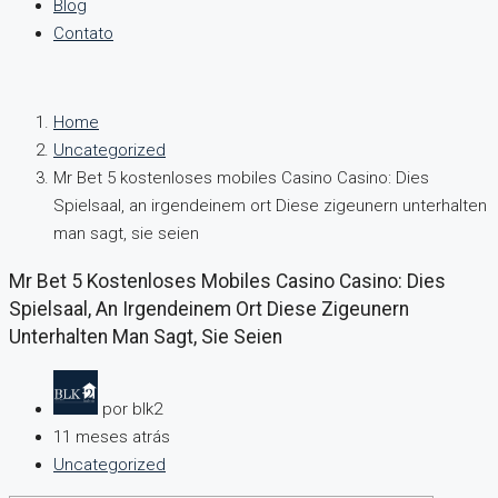
Blog
Contato
Home
Uncategorized
Mr Bet 5 kostenloses mobiles Casino Casino: Dies
Spielsaal, an irgendeinem ort Diese zigeunern unterhalten
man sagt, sie seien
Mr Bet 5 Kostenloses Mobiles Casino Casino: Dies
Spielsaal, An Irgendeinem Ort Diese Zigeunern
Unterhalten Man Sagt, Sie Seien
por blk2
11 meses atrás
Uncategorized