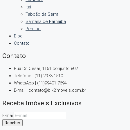
Itaí
Taboão da Serra
Santana de Parnaiba
Peruibe
Blog
Contato
Contato
Rua Dr. Cesar, 1161 conjunto 802
Telefone | (11) 2973-1510
WhatsApp | (11)99401-7694
E-mail | contato@blk2imoveis.com.br
Receba Imóveis Exclusivos
E-mail
Receber