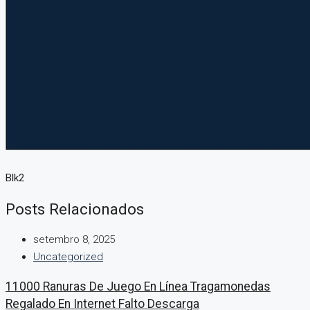
Blk2
Posts Relacionados
setembro 8, 2025
Uncategorized
11000 Ranuras De Juego En Línea Tragamonedas
Regalado En Internet Falto Descarga