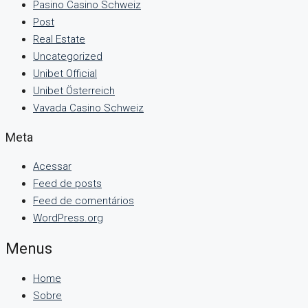
Pasino Casino Schweiz
Post
Real Estate
Uncategorized
Unibet Official
Unibet Österreich
Vavada Casino Schweiz
Meta
Acessar
Feed de posts
Feed de comentários
WordPress.org
Menus
Home
Sobre