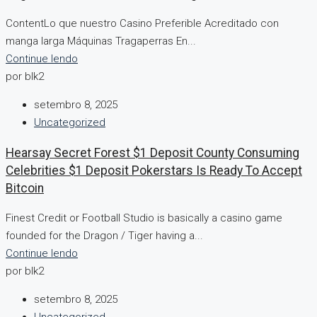
ContentLo que nuestro Casino Preferible Acreditado con
manga larga Máquinas Tragaperras En...
Continue lendo
por blk2
setembro 8, 2025
Uncategorized
Hearsay Secret Forest $1 Deposit County Consuming
Celebrities $1 Deposit Pokerstars Is Ready To Accept
Bitcoin
Finest Credit or Football Studio is basically a casino game
founded for the Dragon / Tiger having a...
Continue lendo
por blk2
setembro 8, 2025