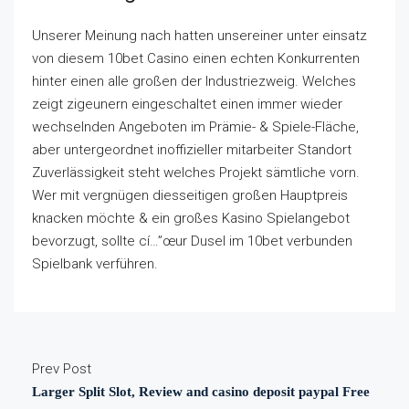
Unserer Meinung nach hatten unsereiner unter einsatz
von diesem 10bet Casino einen echten Konkurrenten
hinter einen alle großen der Industriezweig. Welches
zeigt zigeunern eingeschaltet einen immer wieder
wechselnden Angeboten im Prämie- & Spiele-Fläche,
aber untergeordnet inoffizieller mitarbeiter Standort
Zuverlässigkeit steht welches Projekt sämtliche vorn.
Wer mit vergnügen diesseitigen großen Hauptpreis
knacken möchte & ein großes Kasino Spielangebot
bevorzugt, sollte cí…”œur Dusel im 10bet verbunden
Spielbank verführen.
Prev Post
Larger Split Slot, Review and casino deposit paypal Free