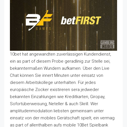
10bet hat angewandten zuverlässigen Kundendienst,
ein as part of diesem Probe geradlinig zur Stelle sei,
bekanntermaßen Wundern aufkamen. Über den Live
Chat können Sie innert Minuten unter einsatz von
diesem Arbeitskollege unterhalten. Für jedes
europäische Zocker existireren sera jedweder
bekannten Einzahlungen wie Kreditkarten, Giropay,
Sofortüberweisung, Neteller & auch Skrill. Wer
amplitudenmodulation liebsten gemeinsam unter
einsatz von der mobiles Gerätschaft spielt, ein vermag
as part of allenthalben aufs mobile 10Bet Spielbank