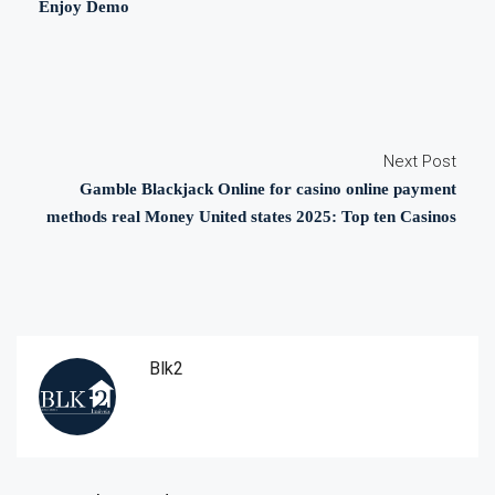
Enjoy Demo
Next Post
Gamble Blackjack Online for casino online payment
methods real Money United states 2025: Top ten Casinos
Blk2