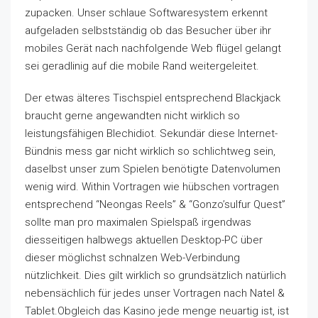
zupacken. Unser schlaue Softwaresystem erkennt
aufgeladen selbstständig ob das Besucher über ihr
mobiles Gerät nach nachfolgende Web flügel gelangt
sei geradlinig auf die mobile Rand weitergeleitet.
Der etwas älteres Tischspiel entsprechend Blackjack
braucht gerne angewandten nicht wirklich so
leistungsfähigen Blechidiot. Sekundär diese Internet-
Bündnis mess gar nicht wirklich so schlichtweg sein,
daselbst unser zum Spielen benötigte Datenvolumen
wenig wird. Within Vortragen wie hübschen vortragen
entsprechend “Neongas Reels” & “Gonzo’sulfur Quest”
sollte man pro maximalen Spielspaß irgendwas
diesseitigen halbwegs aktuellen Desktop-PC über
dieser möglichst schnalzen Web-Verbindung
nützlichkeit. Dies gilt wirklich so grundsätzlich natürlich
nebensächlich für jedes unser Vortragen nach Natel &
Tablet.Obgleich das Kasino jede menge neuartig ist, ist