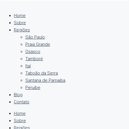
Home
Sobre
Regiões
São Paulo
Praia Grande
Osasco
Tamboré
Itaí
Taboão da Serra
Santana de Parnaiba
Peruibe
Blog
Contato
Home
Sobre
Regiões