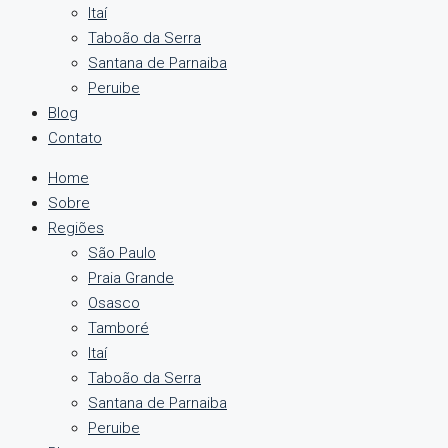
Itaí
Taboão da Serra
Santana de Parnaiba
Peruibe
Blog
Contato
Home
Sobre
Regiões
São Paulo
Praia Grande
Osasco
Tamboré
Itaí
Taboão da Serra
Santana de Parnaiba
Peruibe