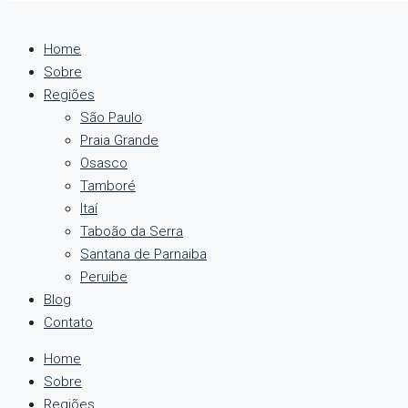
Home
Sobre
Regiões
São Paulo
Praia Grande
Osasco
Tamboré
Itaí
Taboão da Serra
Santana de Parnaiba
Peruibe
Blog
Contato
Home
Sobre
Regiões