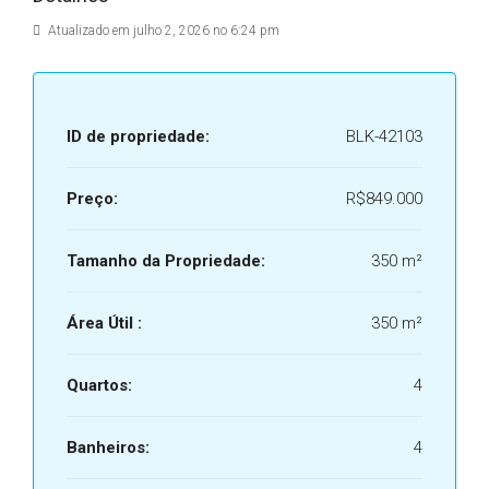
Atualizado em julho 2, 2026 no 6:24 pm
ID de propriedade:
BLK-42103
Preço:
R$849.000
Tamanho da Propriedade:
350 m²
Área Útil :
350 m²
Quartos:
4
Banheiros:
4