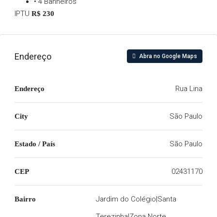
• 4 Banheiros
IPTU
R$ 230
Endereço
Abra no Google Maps
Rua Lina
Endereço
São Paulo
City
São Paulo
Estado / País
02431170
CEP
Jardim do Colégio|Santa
Bairro
Terezinha|Zona Norte