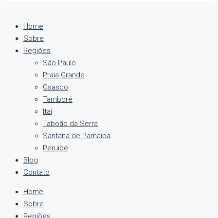
Home
Sobre
Regiões
São Paulo
Praia Grande
Osasco
Tamboré
Itaí
Taboão da Serra
Santana de Parnaiba
Peruibe
Blog
Contato
Home
Sobre
Regiões