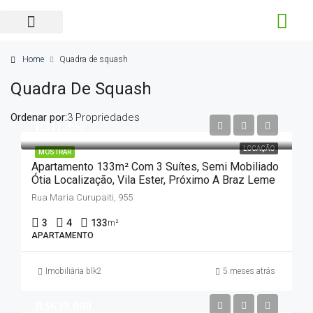
Home
Quadra de squash
Quadra De Squash
Ordenar por:
3 Propriedades
R$11.396
LOCAÇÃO
MOSTRAR
Apartamento 133m² Com 3 Suítes, Semi Mobiliado
Ótia Localização, Vila Ester, Próximo A Braz Leme
Rua Maria Curupaiti, 955
3
4
133
m²
APARTAMENTO
Imobiliária blk2
5 meses atrás
R$639.000