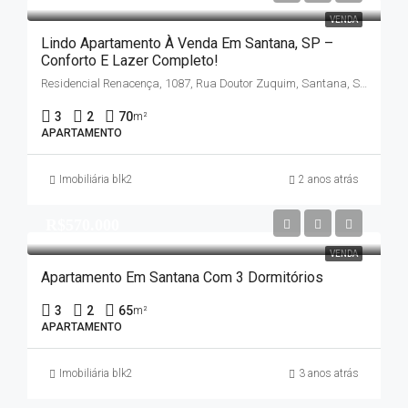
VENDA
Lindo Apartamento À Venda Em Santana, SP –
Conforto E Lazer Completo!
Residencial Renacença, 1087, Rua Doutor Zuquim, Santana, São Paulo, Região Imediata de São Paulo, Região Metropolitana de São Paulo, Região Geográfica Intermediária de São Paulo, São Paulo, Região Sudeste, 02035-011, Brasil
3
2
70
m²
APARTAMENTO
Imobiliária blk2
2 anos atrás
R$570.000
VENDA
Apartamento Em Santana Com 3 Dormitórios
3
2
65
m²
APARTAMENTO
Imobiliária blk2
3 anos atrás