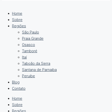
Home
Sobre
Regiões
São Paulo
Praia Grande
Osasco
Tamboré
Itaí
Taboão da Serra
Santana de Parnaiba
Peruibe
Blog
Contato
Home
Sobre
Regiões