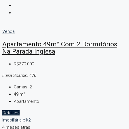
Venda
Apartamento 49m² Com 2 Dormitórios
Na Parada Inglesa
R$370.000
Luisa Scarpini 476
Camas:
2
49
m²
Apartamento
Detalhes
Imobiliária blk2
4 meses atrás