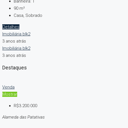
Banheira:
1
90
m²
Casa, Sobrado
Detalhes
Imobiliária blk2
3 anos atrás
Imobiliária blk2
3 anos atrás
Destaques
Venda
Mostrar
R$3.200.000
Alameda das Patativas