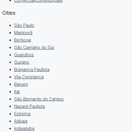
Comercial|Conjunto|Sala
Cities
São Paulo
Mairiporã
Bertioga
São Caetano do Sul
Guarulhos
Suzano
Bragança Paulista
Vila Constança
Barueri
Itaí
São Bernardo do Campo
Nazaré Paulista
Extrema
Atibaia
Indaiatuba