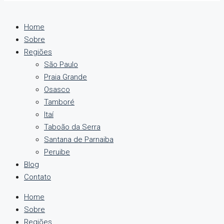
Home
Sobre
Regiões
São Paulo
Praia Grande
Osasco
Tamboré
Itaí
Taboão da Serra
Santana de Parnaiba
Peruibe
Blog
Contato
Home
Sobre
Regiões