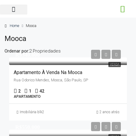
Home
Mooca
Mooca
Ordenar por:
2 Propriedades
R$340.000
VENDA
Apartamento À Venda Na Mooca
Rua Odorico Mendes, Mooca, São Paulo, SP
2
1
42
APARTAMENTO
Imobiliária blk2
2 anos atrás
R$550.000