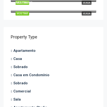
R$2.350.000
MOSTRAR
VENDA
R. Maria Curupaiti, 955
MOSTRAR
VENDA
Property Type
Apartamento
Casa
Sobrado
Casa em Condomínio
Sobrado
Comercial
Sala