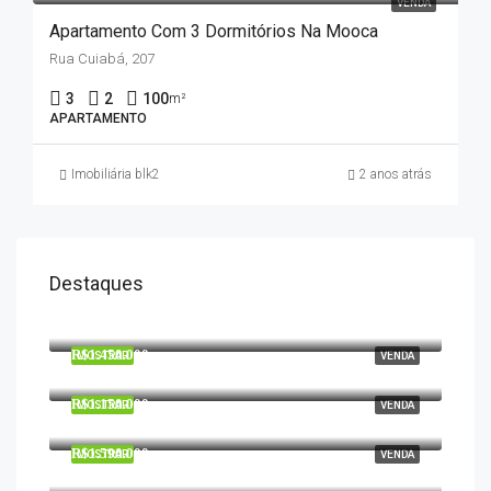
VENDA
Apartamento Com 3 Dormitórios Na Mooca
Rua Cuiabá, 207
3
2
100
m²
APARTAMENTO
Imobiliária blk2
2 anos atrás
Destaques
R$3.200.000
Alameda das Patativas
R$1.450.000
MOSTRAR
VENDA
R. Luís Antônio dos Santos
R$1.150.000
MOSTRAR
VENDA
Rua Nunes Garcia
R$1.590.000
MOSTRAR
VENDA
Av. Sen. José Ermírio de Moraes, 1532