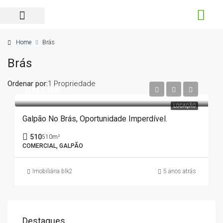
Home
Brás
Brás
Ordenar por:
1 Propriedade
R$15.000
LOCAÇÃO
Galpão No Brás, Oportunidade Imperdível.
510
510m²
COMERCIAL, GALPÃO
Imobiliária blk2
5 anos atrás
Destaques