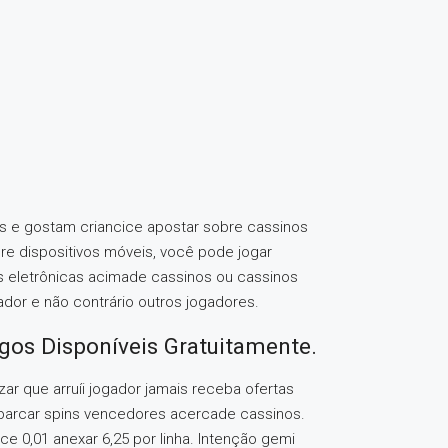
es e gostam criancice apostar sobre cassinos
re dispositivos móveis, você pode jogar
s eletrônicas acimade cassinos ou cassinos
dor e não contrário outros jogadores.
os Disponíveis Gratuitamente.
r que arruíi jogador jamais receba ofertas
abarcar spins vencedores acercade cassinos.
0,01 anexar 6,25 por linha. Intenção gemi