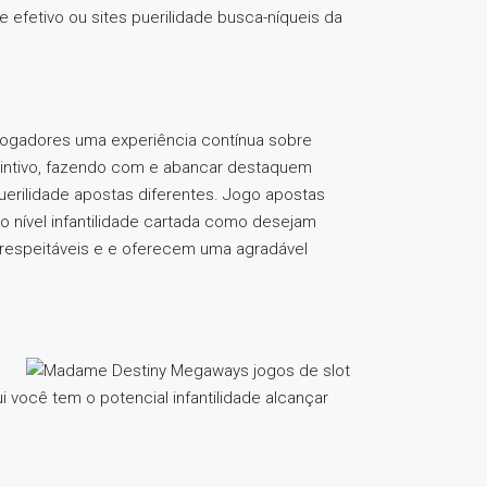
 efetivo ou sites puerilidade busca-níqueis da
jogadores uma experiência contínua sobre
stintivo, fazendo com e abancar destaquem
uerilidade apostas diferentes. Jogo apostas
 nível infantilidade cartada como desejam
, respeitáveis e e oferecem uma agradável
 você tem o potencial infantilidade alcançar