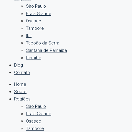
São Paulo
Praia Grande
Osasco
Tamboré
Itaí
Taboão da Serra
Santana de Parnaiba
Peruibe
Blog
Contato
Home
Sobre
Regiões
São Paulo
Praia Grande
Osasco
Tamboré