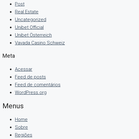
Post
Real Estate
Uncategorized
Unibet Official
Unibet Österreich
Vavada Casino Schweiz
Meta
Acessar
Feed de posts
Feed de comentários
WordPress.org
Menus
Home
Sobre
Regiões