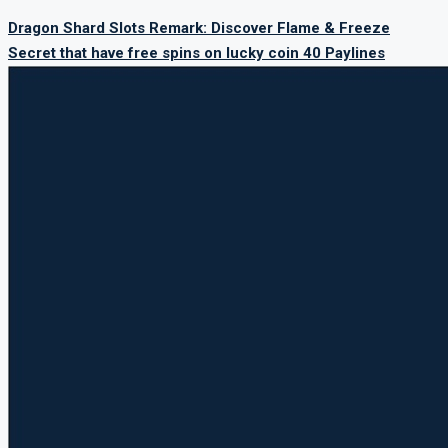
Dragon Shard Slots Remark: Discover Flame & Freeze
Secret that have free spins on lucky coin 40 Paylines