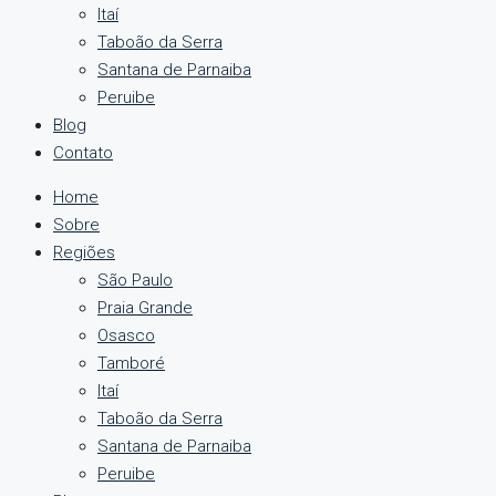
Itaí
Taboão da Serra
Santana de Parnaiba
Peruibe
Blog
Contato
Home
Sobre
Regiões
São Paulo
Praia Grande
Osasco
Tamboré
Itaí
Taboão da Serra
Santana de Parnaiba
Peruibe