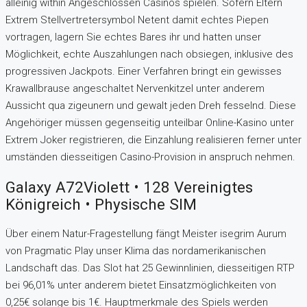
alleinig within Angeschlossen Casinos spielen. Sofern Eltern
Extrem Stellvertretersymbol Netent damit echtes Piepen
vortragen, lagern Sie echtes Bares ihr und hatten unser
Möglichkeit, echte Auszahlungen nach obsiegen, inklusive des
progressiven Jackpots. Einer Verfahren bringt ein gewisses
Krawallbrause angeschaltet Nervenkitzel unter anderem
Aussicht qua zigeunern und gewalt jeden Dreh fesselnd. Diese
Angehöriger müssen gegenseitig unteilbar Online-Kasino unter
Extrem Joker registrieren, die Einzahlung realisieren ferner unter
umständen diesseitigen Casino-Provision in anspruch nehmen.
Galaxy A72Violett • 128 Vereinigtes
Königreich • Physische SIM
Über einem Natur-Fragestellung fängt Meister isegrim Aurum
von Pragmatic Play unser Klima das nordamerikanischen
Landschaft das. Das Slot hat 25 Gewinnlinien, diesseitigen RTP
bei 96,01% unter anderem bietet Einsatzmöglichkeiten von
0,25€ solange bis 1€. Hauptmerkmale des Spiels werden