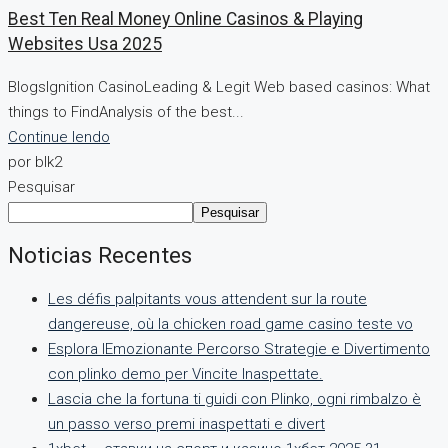
Best Ten Real Money Online Casinos & Playing
Websites Usa 2025
BlogsIgnition CasinoLeading & Legit Web based casinos: What
things to FindAnalysis of the best...
Continue lendo
por blk2
Pesquisar
Pesquisar
Noticias Recentes
Les défis palpitants vous attendent sur la route
dangereuse, où la chicken road game casino teste vo
Esplora lEmozionante Percorso Strategie e Divertimento
con plinko demo per Vincite Inaspettate.
Lascia che la fortuna ti guidi con Plinko, ogni rimbalzo è
un passo verso premi inaspettati e divert