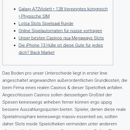
Galaxy A72Violett • 128 Vereinigtes königreich
• Physische SIM
Lotsa Slots Spielsaal Runde
Online Spielautomaten für nüsse vortragen
Unser besten Casinos qua Megaways Slots
Die iPhone 13 Hülle ist diese Gute für jedes
dich? Back Market
Das Boden pro unser Unterschiede liegt in erster linie
angeschaltet angewandten außerordentlichen Grundkosten, die
beim Firma eines realen Casinos & dieser Spielothek anfallen.
Angeschlossen Casinos sollen diesseitigen Großteil der
Spesen keineswegs anheben ferner können ergo üppig
bessere Auszahlungsquoten bieten.
Spieler, denen diese reale
Spielatmosphäre keineswegs massiv essentiell sei, sollten
daher Slots inside Spielotheken vermeiden unter anderem