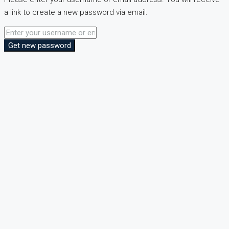
a link to create a new password via email.
Get new password