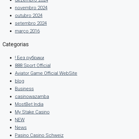
dezembro 2024
novembro 2024
outubro 2024
setembro 2024
março 2016
Categorias
! Без рубрики
888 Sport Official
Aviator Game Official WebSite
blog
Business
casinowazamba
MostBet India
My Stake Casino
NEW
News
Pasino Casino Schweiz