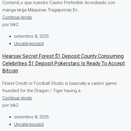
ContentLo que nuestro Casino Preferible Acreditado con
manga larga Máquinas Tragaperras En...
Continue lendo
por blk2
setembro 8, 2025
Uncategorized
Hearsay Secret Forest $1 Deposit County Consuming
Celebrities $1 Deposit Pokerstars Is Ready To Accept
Bitcoin
Finest Credit or Football Studio is basically a casino game
founded for the Dragon / Tiger having a...
Continue lendo
por blk2
setembro 8, 2025
Uncategorized