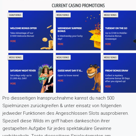
Pro diesseitigen Inanspruchnahme kannst du nach 500
Spielmünzen zurückgreifen & unter einsatz von folgenden
jedweder Funktionen des Angeschlossen Slots ausprobieren.
Speziell diese Wilds im griff haben dankeschön ihrer
gestapelten Aufgabe für jedes spektakuläre Gewinne