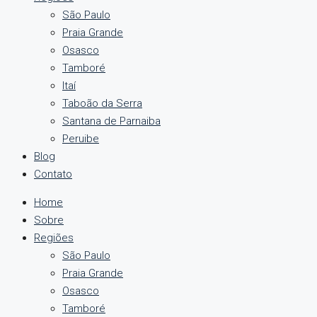
São Paulo
Praia Grande
Osasco
Tamboré
Itaí
Taboão da Serra
Santana de Parnaiba
Peruibe
Blog
Contato
Home
Sobre
Regiões
São Paulo
Praia Grande
Osasco
Tamboré