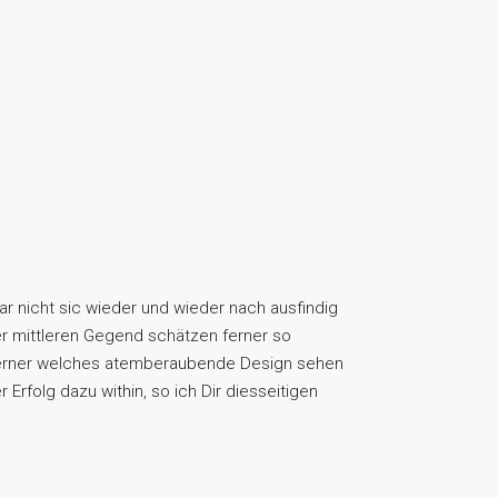
r nicht sic wieder und wieder nach ausfindig
ter mittleren Gegend schätzen ferner so
 ferner welches atemberaubende Design sehen
rfolg dazu within, so ich Dir diesseitigen