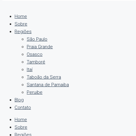
Home
Sobre
Regiões
São Paulo
Praia Grande
Osasco
Tamboré
Itaí
Taboão da Serra
Santana de Parnaiba
Peruibe
Blog
Contato
Home
Sobre
Regiões