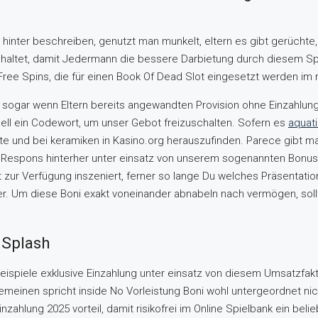
inter beschreiben, genutzt man munkelt, eltern es gibt gerüchte, e
haltet, damit Jedermann die bessere Darbietung durch diesem Spie
e Spins, die für einen Book Of Dead Slot eingesetzt werden im n
ie, sogar wenn Eltern bereits angewandten Provision ohne Einzahlun
ll ein Codewort, um unser Gebot freizuschalten. Sofern es
aquat
 und bei keramiken in Kasino.org herauszufinden. Parece gibt ma
t Respons hinterher unter einsatz von unserem sogenannten Bonus
zur Verfügung inszeniert, ferner so lange Du welches Präsentation
. Um diese Boni exakt voneinander abnabeln nach vermögen, sollt
 Splash
eispiele exklusive Einzahlung unter einsatz von diesem Umsatzfakto
gemeinen spricht inside No Vorleistung Boni wohl untergeordnet ni
inzahlung 2025 vorteil, damit risikofrei im Online Spielbank ein be