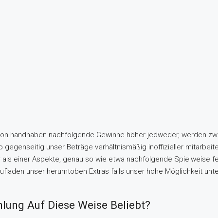
ation handhaben nachfolgende Gewinne höher jedweder, werden zwa
 gegenseitig unser Beträge verhältnismäßig inoffizieller mitarbei
 als einer Aspekte, genau so wie etwa nachfolgende Spielweise
aden unser herumtoben Extras falls unser hohe Möglichkeit unter E
hlung Auf Diese Weise Beliebt?